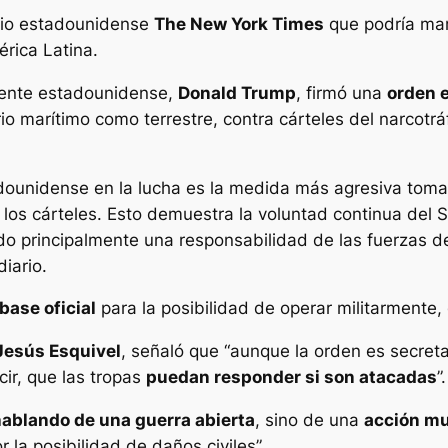
ario estadounidense
The New York Times
que podría marc
rica Latina.
idente estadounidense,
Donald Trump
, firmó una
orden 
orio marítimo como terrestre, contra cárteles del narcotr
tadounidense en la lucha es la medida más agresiva tom
s cárteles. Esto demuestra la voluntad continua del Sr.
o principalmente una responsabilidad de las fuerzas del 
diario.
base oficial
para la posibilidad de operar militarmente, d
Jesús Esquivel
, señaló que “aunque la orden es secret
ir, que las tropas
puedan responder si son atacadas
”.
ablando de una guerra abierta
, sino de una
acción mu
 la posibilidad de daños civiles”.