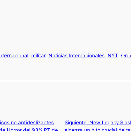
Internacional
militar
Noticias Internacionales
NYT
Ord
ticos no antideslizantes
Siguiente:
New Legacy Slas
 de Horror del 93% RT de
alcanza un hito crucial de t