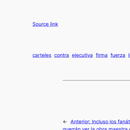
Source link
carteles
contra
ejecutiva
firma
fuerza
←
Anterior:
Incluso los faná
querrán ver la obra maestra