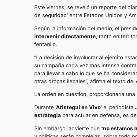
Este viernes, se reveló un reporte del di
de seguridad’ entre Estados Unidos y Amé
Según la información del medio, el pres
intervenir directamente
, tanto en territ
fentanilo.
“La decisión de involucrar al ejército es
su campaña cada vez más intensa contra lo
para llevar a cabo lo que se ha considerad
otras drogas ilegales”, afirma el texto del 
La orden en cuestión, proporcionaría una
Durante
‘Aristegui en Vivo’
el periodista
estrategia
para actuar en defensa, es dec
Sin embargo, advierte que “
no estamos h
y políticas serán complejas, sobre todo por