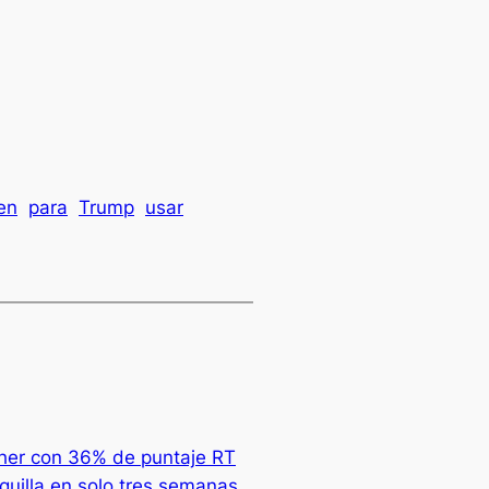
en
para
Trump
usar
her con 36% de puntaje RT
aquilla en solo tres semanas