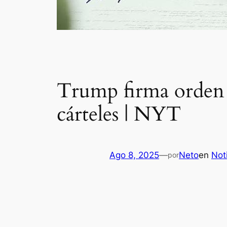
Trump firma orden e
cárteles | NYT
Ago 8, 2025
—
Neto
en
Not
por