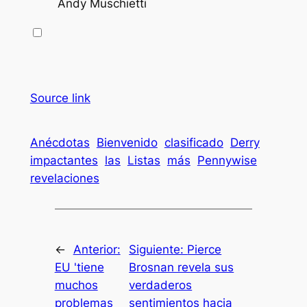
Andy Muschietti
Source link
Anécdotas
Bienvenido
clasificado
Derry
impactantes
las
Listas
más
Pennywise
revelaciones
←
Anterior:
Siguiente:
Pierce
EU 'tiene
Brosnan revela sus
muchos
verdaderos
problemas
sentimientos hacia