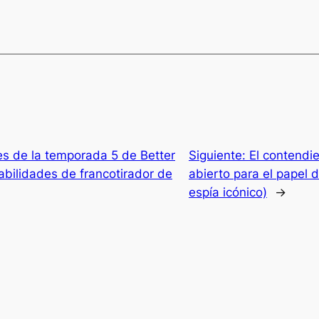
es de la temporada 5 de Better
Siguiente:
El contendi
habilidades de francotirador de
abierto para el papel
espía icónico)
→