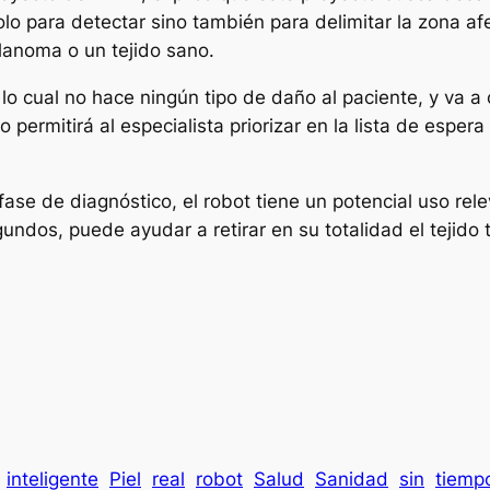
 solo para detectar sino también para delimitar la zona a
lanoma o un tejido sano.
 lo cual no hace ningún tipo de daño al paciente, y va a
permitirá al especialista priorizar en la lista de espera
se de diagnóstico, el robot tiene un potencial uso relev
gundos, puede ayudar a retirar en su totalidad el tejid
inteligente
Piel
real
robot
Salud
Sanidad
sin
tiemp