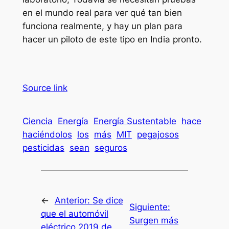
en el mundo real para ver qué tan bien
funciona realmente, y hay un plan para
hacer un piloto de este tipo en India pronto.
Source link
Ciencia
Energía
Energía Sustentable
hace
haciéndolos
los
más
MIT
pegajosos
pesticidas
sean
seguros
←
Anterior:
Se dice
Siguiente:
que el automóvil
Surgen más
eléctrico 2019 de