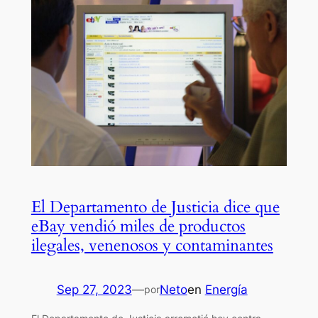
El Departamento de Justicia dice que
eBay vendió miles de productos
ilegales, venenosos y contaminantes
Sep 27, 2023
—
Neto
en
Energía
por