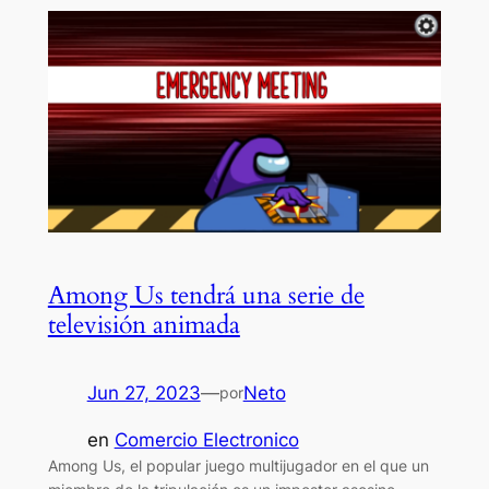
Among Us tendrá una serie de
televisión animada
Jun 27, 2023
—
Neto
por
en
Comercio Electronico
Among Us, el popular juego multijugador en el que un