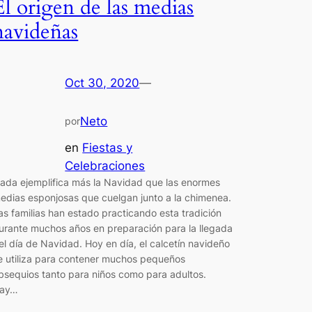
El origen de las medias
navideñas
Oct 30, 2020
—
Neto
por
en
Fiestas y
Celebraciones
ada ejemplifica más la Navidad que las enormes
edias esponjosas que cuelgan junto a la chimenea.
as familias han estado practicando esta tradición
urante muchos años en preparación para la llegada
el día de Navidad. Hoy en día, el calcetín navideño
e utiliza para contener muchos pequeños
bsequios tanto para niños como para adultos.
ay…