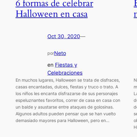
6 formas de celebrar
Halloween en casa
Oct 30, 2020
—
Neto
por
en
Fiestas y
Celebraciones
En muchos lugares, Halloween se trata de disfraces,
N
casas encantadas, dulces, fiestas y truco o trato. A
m
los niños les encanta disfrazarse de sus personajes
L
espeluznantes favoritos, correr de casa en casa con
d
un balde y asustarse entre ataques de golosinas.
d
Algunos adultos pueden pensar que se han vuelto
s
demasiado mayores para Halloween, pero en…
o
H