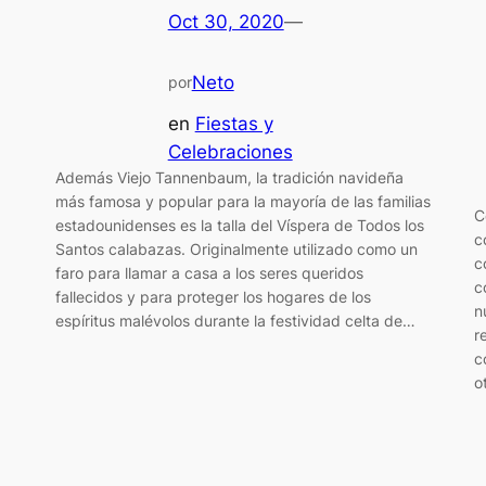
Oct 30, 2020
—
Neto
por
en
Fiestas y
Celebraciones
Además Viejo Tannenbaum, la tradición navideña
más famosa y popular para la mayoría de las familias
C
estadounidenses es la talla del Víspera de Todos los
c
Santos calabazas. Originalmente utilizado como un
c
faro para llamar a casa a los seres queridos
c
fallecidos y para proteger los hogares de los
n
espíritus malévolos durante la festividad celta de…
r
c
o