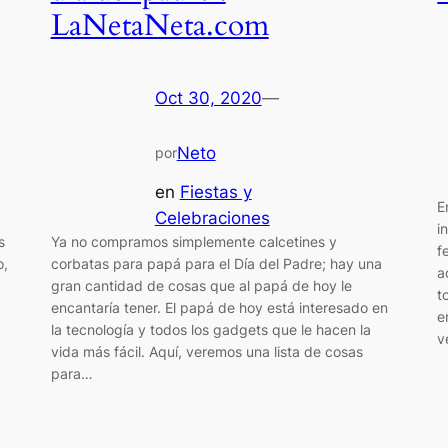
LaNetaNeta.com
Oct 30, 2020
—
Neto
por
en
Fiestas y
E
Celebraciones
i
s
Ya no compramos simplemente calcetines y
f
o,
corbatas para papá para el Día del Padre; hay una
a
gran cantidad de cosas que al papá de hoy le
t
encantaría tener. El papá de hoy está interesado en
e
la tecnología y todos los gadgets que le hacen la
v
vida más fácil. Aquí, veremos una lista de cosas
para…